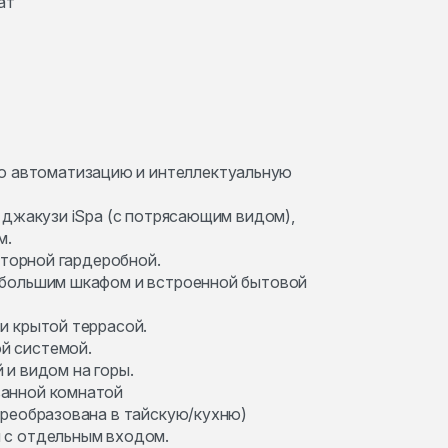
ат
 автоматизацию и интеллектуальную
, джакузи iSpa (с потрясающим видом),
м.
осторной гардеробной.
, большим шкафом и встроенной бытовой
и крытой террасой.
й системой.
 и видом на горы.
ванной комнатой
 преобразована в тайскую/кухню)
м с отдельным входом.