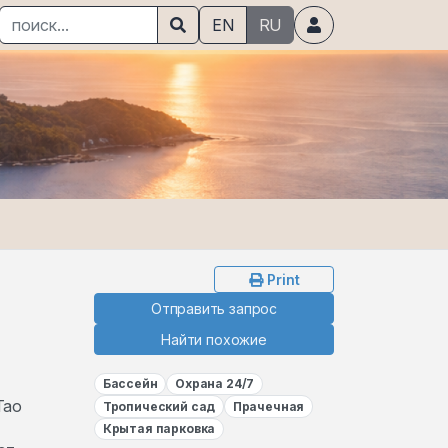
EN
RU
Print
Отправить запрос
Найти похожие
Бассейн
Охрана 24/7
Тао
Тропический сад
Прачечная
Крытая парковка