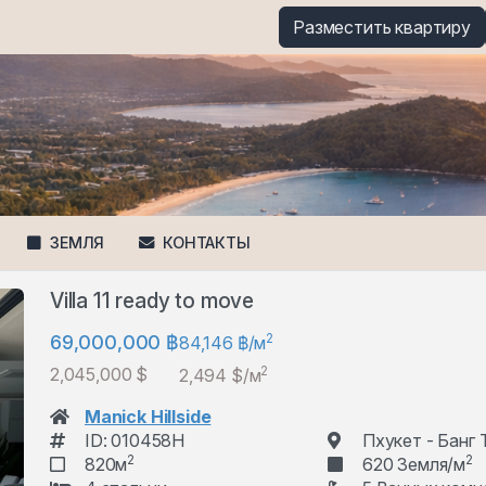
Разместить квартиру
ЗЕМЛЯ
КОНТАКТЫ
Villa 11 ready to move
2
69,000,000 ฿
84,146 ฿/м
2
2,045,000 $
2,494 $/м
Manick Hillside
ID: 010458H
Пхукет - Банг 
2
2
820м
620 Земля/м