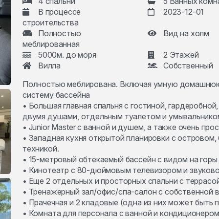
4 спальни
5 Ванных комн
В процессе
2023-12-01
строительства
Полностью
Вид на холм
меблированная
5000м. до моря
2 Этажей
Вилла
Собственный
Полностью меблирована. Включая умную домашнюю
систему бассейна
• Большая главная спальня с гостиной, гардеробной
двумя душами, отдельным туалетом и умывальнико
• Junior Master с ванной и душем, а также очень пр
• Западная кухня открытой планировки с островом
техникой.
• 15-метровый обтекаемый бассейн с видом на горы 
• Кинотеатр с 80-дюймовым телевизором и звуково
• Еще 2 отдельных и просторных спальни с террасой
• Тренажерный зал/офис/спа-салон с собственной 
• Прачечная и 2 кладовые (одна из них может быть
• Комната для персонала с ванной и кондиционеро