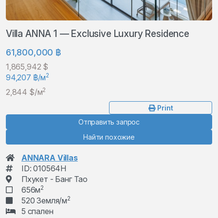
Villa ANNA 1 — Exclusive Luxury Residence
61,800,000 ฿
1,865,942 $
2
94,207 ฿/м
2
2,844 $/м
Print
Отправить запрос
Найти похожие
ANNARA Villas
ID: 010564H
Пхукет - Банг Тао
2
656м
2
520 Земля/м
5 спален