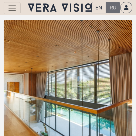
EN
RU