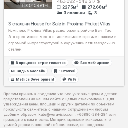
483,092 - 549,517 $
ID: 010481H
2
2
227.5м
272.68м
3 спальни
3
3 спальни House for Sale in Proxima Phuket Villas
Комплекс Proxima Villas расположен в районе Банг Тао.
Это престижное место с восьмикилометровым пляжем и
огромной инфраструктурой в окружении пятизвездочных
отелей.
В процессе строительства
Без меблировки
Вид на бассейн
1 Этажей
Metrics Development
Wi Fi
Просим принять к сведению что все указаные цены и детали
представлены на нашем сайте с целью ознакомления. Для
утверждения цены, площади и других деталей по объектам
пожалуйста свяжитесь с нашими сотрудниками любым
удобным образом:
kate@veravisio.com
, +66880-284-284 или
приходите к нам в офис. Мы прикладываем максимально
усилий держать наш сайт обновленным, но продавцы