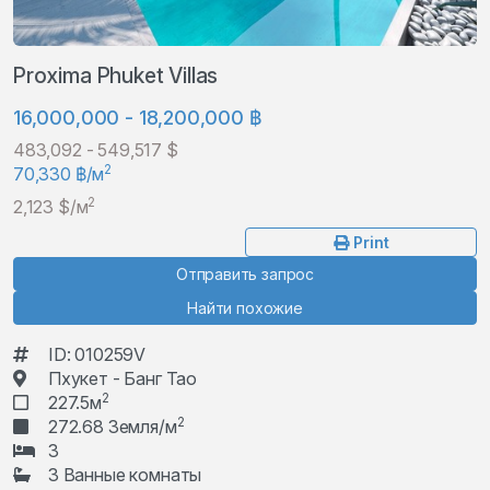
Proxima Phuket Villas
16,000,000 - 18,200,000 ฿
483,092 - 549,517 $
2
70,330 ฿/м
2
2,123 $/м
Print
Отправить запрос
Найти похожие
ID: 010259V
Пхукет - Банг Тао
2
227.5м
2
272.68 Земля/м
3
3 Ванные комнаты