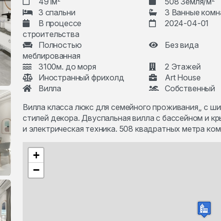
491м
508 Земля/м
3 спальни
3 Ванные комн
В процессе
2024-04-01
строительства
Полностью
Без вида
меблированная
3100м. до моря
2 Этажей
Иностранный фрихолд
Art House
Вилла
Собственный
Вилла класса люкс для семейного проживания,, с ш
стилей декора. Двуспальная вилла с бассейном и к
и электрическая техника. 508 квадратных метра ком
+
−