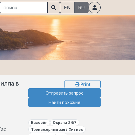
EN
RU
вилла в
Print
Отправить запрос
Найти похожие
Бассейн
Охрана 24/7
Тао
Тренажерный зал / Фитнес