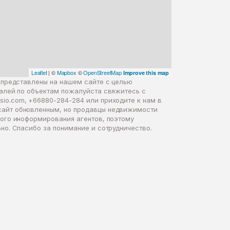
Leaflet
| ©
Mapbox
©
OpenStreetMap
Improve this map
 представлены на нашем сайте с целью
талей по объектам пожалуйста свяжитесь с
sio.com
, +66880-284-284 или приходите к нам в
сайт обновленным, но продавцы недвижимости
ного иноформирования агентов, поэтому
но. Спасибо за понимание и сотрудничество.