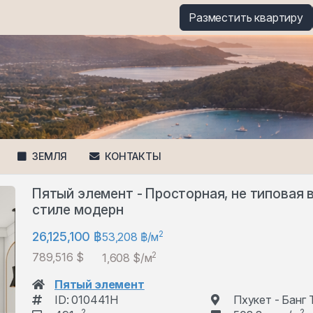
Разместить квартиру
ЗЕМЛЯ
КОНТАКТЫ
Пятый элемент - Просторная, не типовая 
стиле модерн
2
26,125,100 ฿
53,208 ฿/м
2
789,516 $
1,608 $/м
Пятый элемент
ID: 010441H
Пхукет - Банг 
2
2